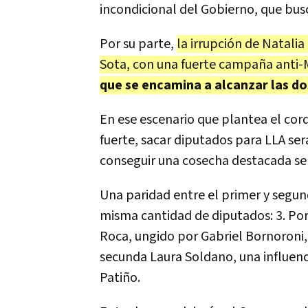
incondicional del Gobierno, que busc
Por su parte,
la irrupción de Natalia
Sota, con una fuerte campaña anti-M
que se encamina a alcanzar las dos
En ese escenario que plantea el cor
fuerte, sacar diputados para LLA se
conseguir una cosecha destacada se 
Una paridad entre el primer y segu
misma cantidad de diputados: 3. Por
Roca, ungido por Gabriel Bornoroni,
secunda Laura Soldano, una influence
Patiño.