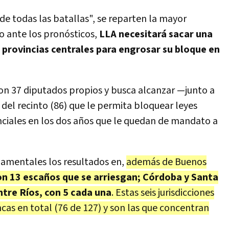
de todas las batallas", se reparten la mayor
ro ante los pronósticos,
LLA necesitará sacar una
provincias centrales para engrosar su bloque en
on 37 diputados propios y busca alcanzar —junto a
del recinto (86) que le permita bloquear leyes
nciales en los dos años que le quedan de mandato a
damentales los resultados en,
además de Buenos
on 13 escaños que se arriesgan; Córdoba y Santa
ntre Ríos, con 5 cada una
. Estas seis jurisdicciones
cas en total (76 de 127) y son las que concentran