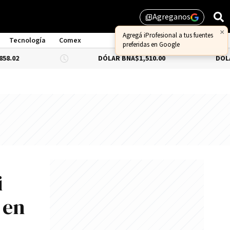
Agreganos
library_add
×
Agregá iProfesional a tus fuentes
Tecnología
Comex
preferidas en Google
DÓLAR BNA
$1,510.00
DÓLAR BLUE
-0
i
 en