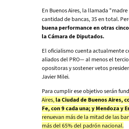
En Buenos Aires, la llamada "madre 
cantidad de bancas, 35 en total. Pe
buena performance en otras cinco 
la Cámara de Diputados.
El oficialismo cuenta actualmente c
aliados del PRO— al menos el tercio 
opositoras y sostener vetos preside
Javier Milei.
Para cumplir ese objetivo serán fun
Aires,
la Ciudad de Buenos Aires, c
Fe, con 9 cada una; y Mendoza y E
renuevan más de la mitad de las ban
más del 65% del padrón nacional.