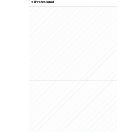
Por
iProfesional