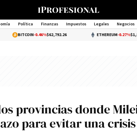
nomía
Política
Finanzas
Impuestos
Legales
Negocios
Management
ITCOIN
-0.46%
$62,792.26
ETHEREUM
-0.27%
$1,858.02
dos provincias donde Mile
azo para evitar una crisis