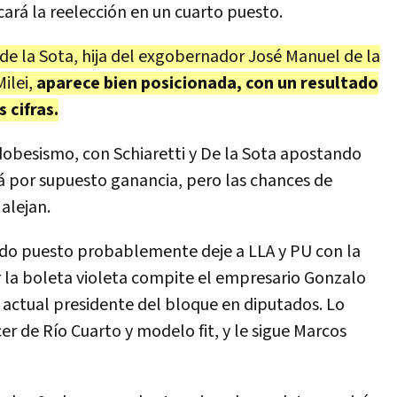
ará la reelección en un cuarto puesto.
 de la Sota, hija del exgobernador José Manuel de la
ilei,
aparece bien posicionada, con un resultado
 cifras.
dobesismo, con Schiaretti y De la Sota apostando
rá por supuesto ganancia, pero las chances de
alejan.
ndo puesto probablemente deje a LLA y PU con la
 la boleta violeta compite el empresario Gonzalo
 actual presidente del bloque en diputados. Lo
r de Río Cuarto y modelo fit, y le sigue Marcos