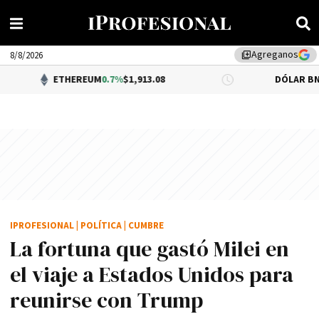
Agreganos
library_add
8/8/2026
ETHEREUM
0.7%
$1,913.08
DÓLAR BNA
$1,520.00
IPROFESIONAL
|
POLÍTICA
|
CUMBRE
La fortuna que gastó Milei en
el viaje a Estados Unidos para
reunirse con Trump