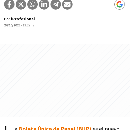
Por
iProfesional
24/10/2025
- 13:27hs
a
Boleta Única de Papel (BUP)
es el nuevo