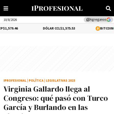
Agreganos
library_add
10/8/2026
DÓLAR CCL
$1,575.53
BITCOIN
0.92%
$64,86
IPROFESIONAL
|
POLÍTICA
|
LEGISLATIVAS 2025
Virginia Gallardo llega al
Congreso: qué pasó con Turco
García y Burlando en las