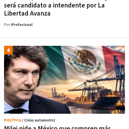
será candidato a intendente por La
Libertad Avanza
Por
iProfesional
POLÍTICA
/ Crisis automotriz
Milei pide a México que compren más