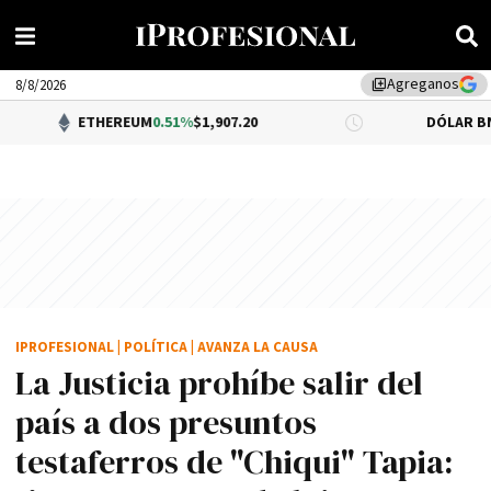
Agreganos
library_add
8/8/2026
THEREUM
0.51%
$1,907.20
DÓLAR BNA
$1,520.00
IPROFESIONAL
|
POLÍTICA
|
AVANZA LA CAUSA
La Justicia prohíbe salir del
país a dos presuntos
testaferros de "Chiqui" Tapia: