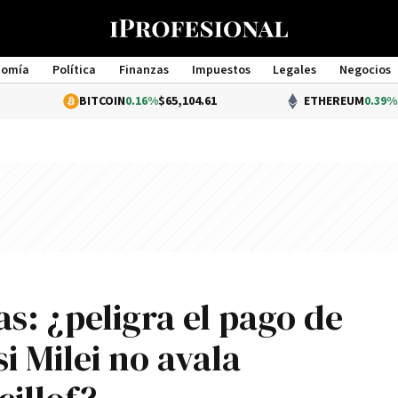
nomía
Política
Finanzas
Impuestos
Legales
Negocios
Management
BITCOIN
0.16%
$65,104.61
ETHEREUM
0.39%
$1,922.
as: ¿peligra el pago de
i Milei no avala