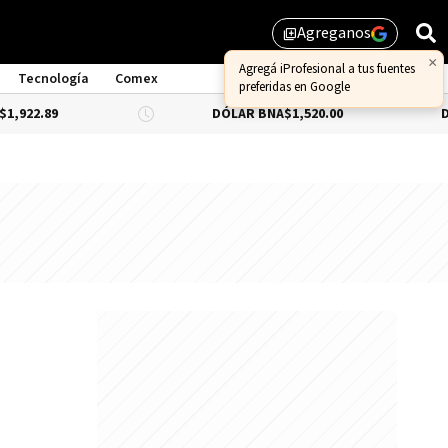
Agreganos
library_add
Tecnología
Comex
89
DÓLAR BNA
$1,520.00
DÓLAR B