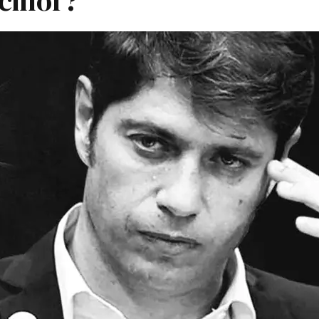
illof?