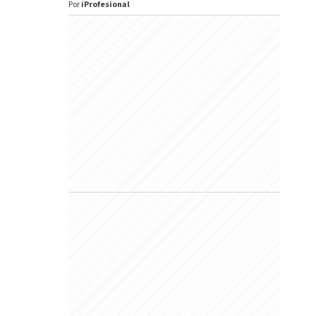
Por
iProfesional