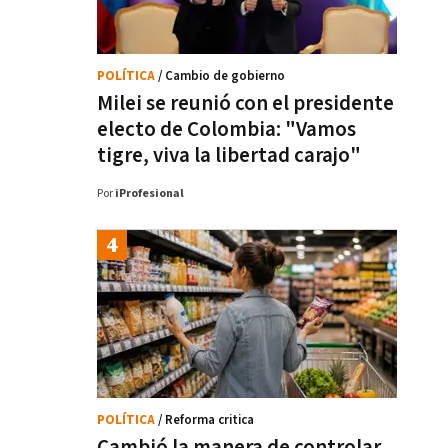
POLÍTICA
/ Cambio de gobierno
Milei se reunió con el presidente
electo de Colombia: "Vamos
tigre, viva la libertad carajo"
Por
iProfesional
POLÍTICA
/ Reforma critica
Cambió la manera de controlar