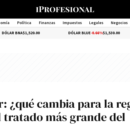
nomía
Política
Finanzas
Impuestos
Legales
Negocios
Management
A
$1,520.00
DÓLAR BLUE
-0.66%
$1,530.00
D
 ¿qué cambia para la re
l tratado más grande del