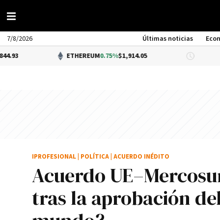
7/8/2026
Últimas noticias
Eco
ETHEREUM
0.75%
$1,914.05
DÓLAR BN
IPROFESIONAL
|
POLÍTICA
|
ACUERDO INÉDITO
Acuerdo UE–Mercosur:
tras la aprobación de