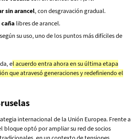
r sin arancel
, con desgravación gradual.
 caña
libres de arancel.
según su uso, uno de los puntos más difíciles de
da, e
l acuerdo entra ahora en su última etapa
ción que atravesó generaciones y redefiniendo el
Bruselas
rategia internacional de la Unión Europea. Frente a
el bloque optó por ampliar su red de socios
tradicionales, en un contexto de tensiones