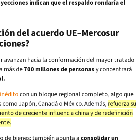
yecciones indican que el respaldo rondaría el
ción del acuerdo UE–Mercosur
aciones?
sur avanzan hacia la conformación del mayor tratado
 a más de
700 millones de personas
y concentrará
l.
 inédito
con un bloque regional completo, algo que
ios como Japón, Canadá o México. Además,
refuerza su
to de creciente influencia china y de redefinición
ente.
bio de bienes: también apunta a
consolidar un