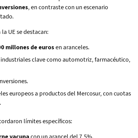
inversiones
, en contraste con un escenario
tado.
a la UE se destacan:
00 millones de euros
en aranceles.
 industriales clave como automotriz, farmacéutico,
inversiones.
eles europeos a productos del Mercosur, con cuotas
.
cordaron límites específicos:
arne vacuna
con un arancel del 7,5%.