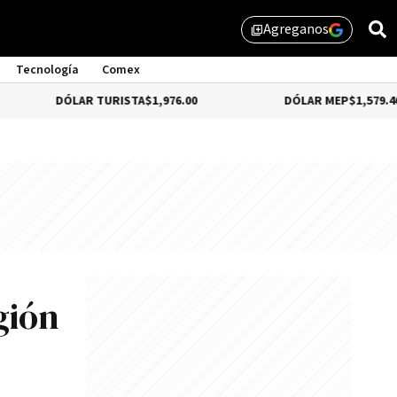
Agreganos
library_add
Tecnología
Comex
ÓLAR TURISTA
$1,976.00
DÓLAR MEP
$1,579.46
gión