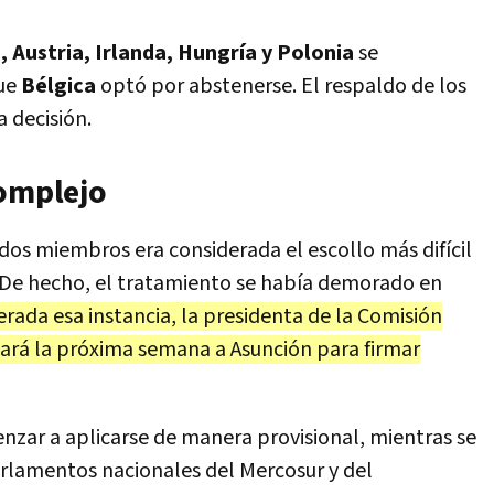
, Austria, Irlanda, Hungría y Polonia
se
que
Bélgica
optó por abstenerse. El respaldo de los
a decisión.
complejo
dos miembros era considerada el escollo más difícil
De hecho, el tratamiento se había demorado en
rada esa instancia, la presidenta de la Comisión
jará la próxima semana a Asunción para firmar
nzar a aplicarse de manera provisional, mientras se
parlamentos nacionales del Mercosur y del