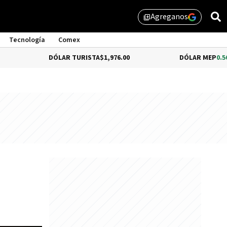
Agreganos
library_add
Tecnología
Comex
DÓLAR TURISTA
$1,976.00
DÓLAR MEP
0.56%
$1,519