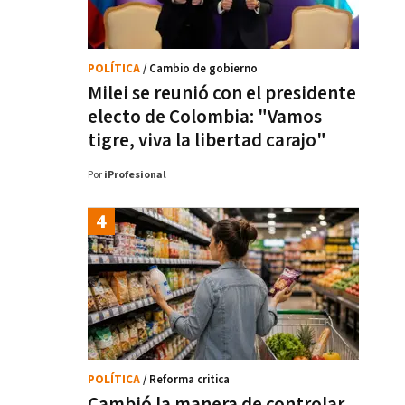
POLÍTICA
/ Cambio de gobierno
Milei se reunió con el presidente
electo de Colombia: "Vamos
tigre, viva la libertad carajo"
Por
iProfesional
POLÍTICA
/ Reforma critica
Cambió la manera de controlar