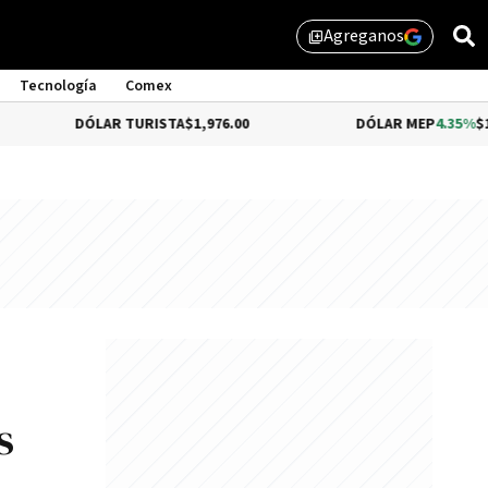
Agreganos
library_add
Tecnología
Comex
DÓLAR TURISTA
$1,976.00
DÓLAR MEP
4.35%
$1,579.46
s