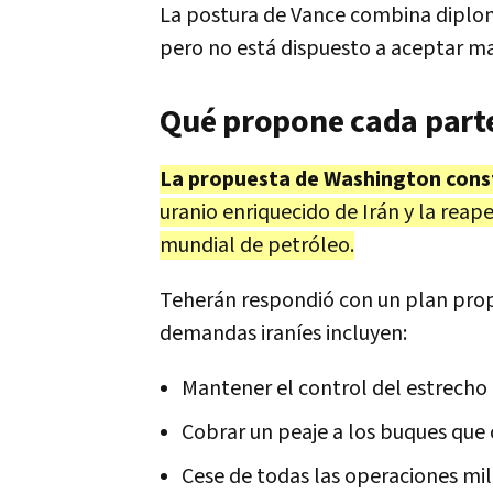
La postura de Vance combina diplom
pero no está dispuesto a aceptar ma
Qué propone cada parte
La propuesta de Washington cons
uranio enriquecido de Irán y la reap
mundial de petróleo.
Teherán respondió con un plan propi
demandas iraníes incluyen:
Mantener el control del estrech
Cobrar un peaje a los buques que c
Cese de todas las operaciones mil