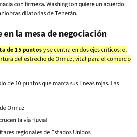
acia con firmeza. Washington quiere un acuerdo,
niobras dilatorias de Teherán.
 en la mesa de negociación
ta de 15 puntos
y se centra en dos ejes críticos: el
ertura del estrecho de Ormuz, vital para el comercio
o de 10 puntos que marca sus líneas rojas. Las
o de Ormuz
rucen la vía fluvial
itares regionales de Estados Unidos