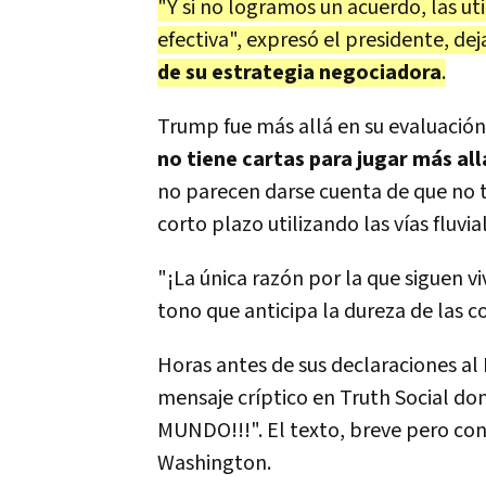
"Y si no logramos un acuerdo, las ut
efectiva", expresó el presidente, de
de su estrategia negociadora
.
Trump fue más allá en su evaluación 
no tiene cartas para jugar más al
no parecen darse cuenta de que no 
corto plazo utilizando las vías fluvia
"¡La única razón por la que siguen v
tono que anticipa la dureza de las c
Horas antes de sus declaraciones al
mensaje críptico en Truth Social
MUNDO!!!". El texto, breve pero con
Washington.