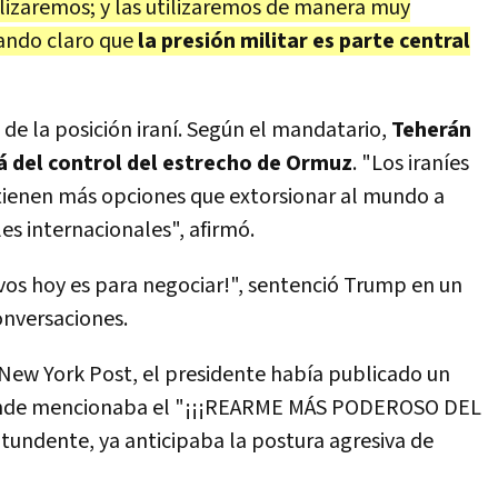
ilizaremos; y las utilizaremos de manera muy
jando claro que
la presión militar es parte central
de la posición iraní. Según el mandatario,
Teherán
lá del control del estrecho de Ormuz
. "Los iraníes
tienen más opciones que extorsionar al mundo a
les internacionales", afirmó.
ivos hoy es para negociar!", sentenció Trump en un
onversaciones.
 New York Post, el presidente había publicado un
 donde mencionaba el "¡¡¡REARME MÁS PODEROSO DEL
tundente, ya anticipaba la postura agresiva de