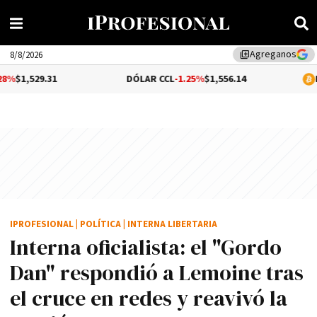
Agreganos
library_add
8/8/2026
1
DÓLAR CCL
-1.25%
$1,556.14
BITCOIN
$65
IPROFESIONAL
|
POLÍTICA
|
INTERNA LIBERTARIA
Interna oficialista: el "Gordo
Dan" respondió a Lemoine tras
el cruce en redes y reavivó la