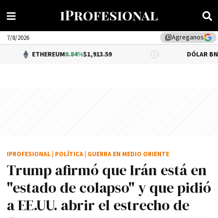
Agreganos
library_add
7/8/2026
THEREUM
0.84%
$1,913.59
DÓLAR BNA
0.34%
$1,52
IPROFESIONAL
|
POLÍTICA
|
GUERRA EN MEDIO ORIENTE
Trump afirmó que Irán está en
"estado de colapso" y que pidió
a EE.UU. abrir el estrecho de