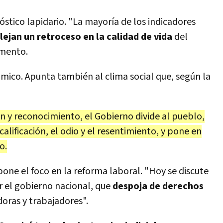
stico lapidario. "La mayoría de los indicadores
lejan un retroceso en la calidad de vida
del
umento.
mico. Apunta también al clima social que, según la
n y reconocimiento, el Gobierno divide al pueblo,
lificación, el odio y el resentimiento, y pone en
o.
ne el foco en la reforma laboral. "Hoy se discute
r el gobierno nacional, que
despoja de derechos
oras y trabajadores".