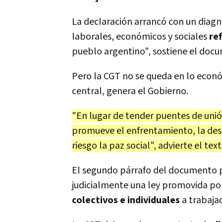
La declaración arrancó con un diagnó
laborales, económicos y sociales
ref
pueblo argentino", sostiene el doc
Pero la CGT no se queda en lo econó
central, genera el Gobierno.
"En lugar de tender puentes de unió
promueve el enfrentamiento, la desca
riesgo la paz social", advierte el text
El segundo párrafo del documento po
judicialmente una ley promovida po
colectivos e individuales
a trabajad