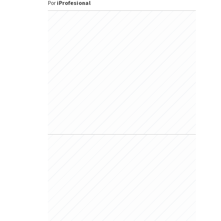
Por
iProfesional