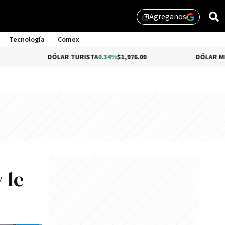
Agreganos
library_add
Tecnología
Comex
DÓLAR TURISTA
0.34%
$1,976.00
DÓLAR MEP
-0.54%
$1
 le