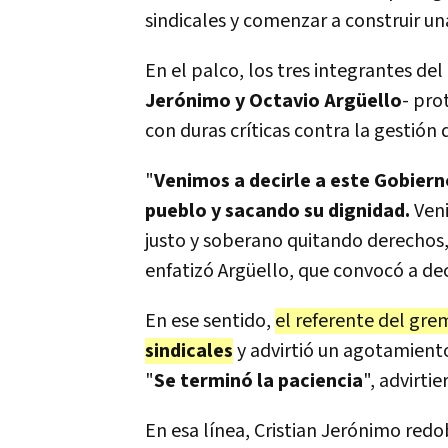
sindicales y comenzar a construir una
En el palco, los tres integrantes del 
Jerónimo y Octavio Argüello
- pro
con duras críticas contra la gestión d
"
Venimos a decirle a este Gobiern
pueblo y sacando su dignidad.
Veni
justo y soberano quitando derechos
enfatizó Argüello, que convocó a de
En ese sentido,
el referente del gr
sindicales
y advirtió un agotamiento
"
Se terminó la paciencia
", advirtie
En esa línea, Cristian Jerónimo redob