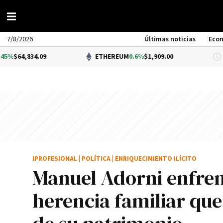
7/8/2026
Últimas noticias
Eco
4.09
ETHEREUM
0.6%
$1,909.00
D
IPROFESIONAL
|
POLÍTICA
|
ENRIQUECIMIENTO ILÍCITO
Manuel Adorni enfrent
herencia familiar que