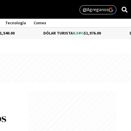
Agreganos
library_add
Tecnología
Comex
DÓLAR TURISTA
0.34%
$1,976.00
DÓLAR MEP
os