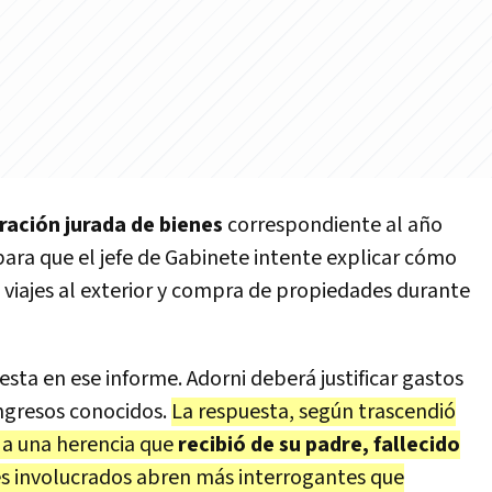
ración jurada de bienes
correspondiente al año
ara que el jefe de Gabinete intente explicar cómo
e viajes al exterior y compra de propiedades durante
sta en ese informe. Adorni deberá justificar gastos
ingresos conocidos.
La respuesta, según trascendió
a a una herencia que
recibió de su padre, fallecido
es involucrados abren más interrogantes que