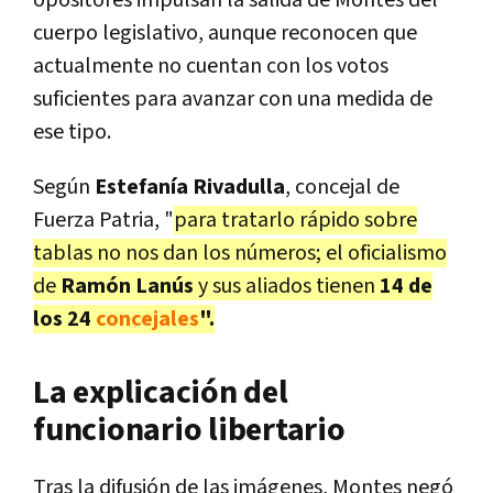
opositores impulsan la salida de Montes del
cuerpo legislativo, aunque reconocen que
actualmente no cuentan con los votos
suficientes para avanzar con una medida de
ese tipo.
Según
Estefanía Rivadulla
, concejal de
Fuerza Patria, "
para tratarlo rápido sobre
tablas no nos dan los números; el oficialismo
de
Ramón Lanús
y sus aliados tienen
14 de
los 24
concejales
".
La explicación del
funcionario libertario
Tras la difusión de las imágenes, Montes negó