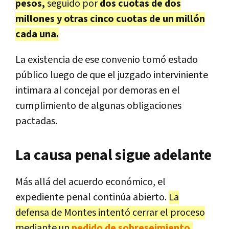
pesos,
seguido por
dos cuotas de dos
millones y otras cinco cuotas de un millón
cada una.
La existencia de ese convenio tomó estado
público luego de que el juzgado interviniente
intimara al concejal por demoras en el
cumplimiento de algunas obligaciones
pactadas.
La causa penal sigue adelante
Más allá del acuerdo económico, el
expediente penal continúa abierto.
La
defensa de Montes intentó cerrar el proceso
mediante un
pedido de sobreseimiento
,