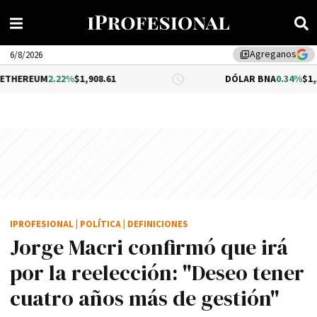
Agreganos
library_add
6/8/2026
.22%
$1,908.61
DÓLAR BNA
0.34%
$1,520.00
IPROFESIONAL
|
POLÍTICA
|
DEFINICIONES
Jorge Macri confirmó que irá
por la reelección: "Deseo tener
cuatro años más de gestión"