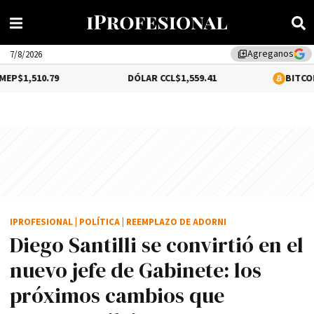
Agreganos
library_add
7/8/2026
9
DÓLAR CCL
$1,559.41
BITCOIN
0.12%
$64,6
IPROFESIONAL
|
POLÍTICA
|
REEMPLAZO DE ADORNI
Diego Santilli se convirtió en el
nuevo jefe de Gabinete: los
próximos cambios que