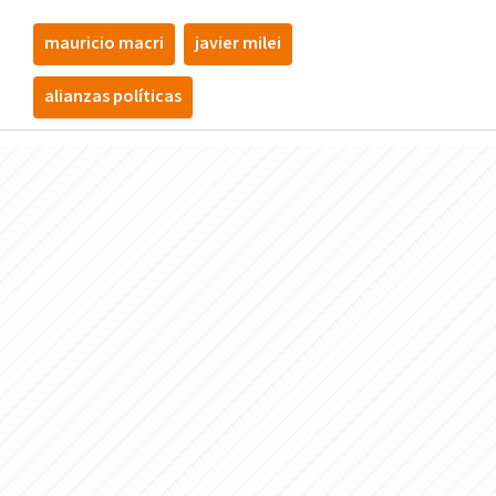
mauricio macri
javier milei
alianzas políticas