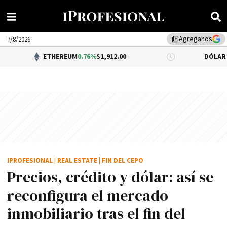
Agreganos
library_add
7/8/2026
ETHEREUM
0.76%
$1,912.00
DÓLAR BNA
0.34%
$1
IPROFESIONAL
|
REAL ESTATE
|
FIN DEL CEPO
Precios, crédito y dólar: así se
reconfigura el mercado
inmobiliario tras el fin del