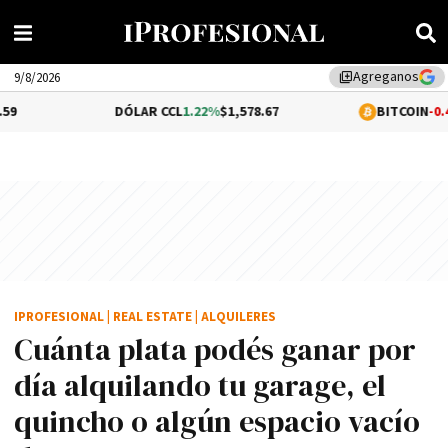
Agreganos
library_add
9/8/2026
DÓLAR CCL
1.22%
$1,578.67
BITCOIN
-0.44%
$64,258.
IPROFESIONAL
|
REAL ESTATE
|
ALQUILERES
Cuánta plata podés ganar por
día alquilando tu garage, el
quincho o algún espacio vacío