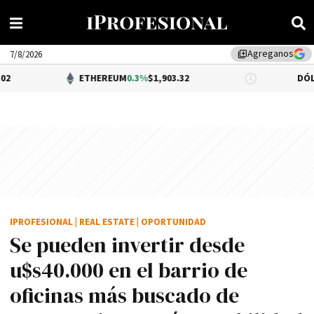
Agreganos
library_add
7/8/2026
ETHEREUM
0.3%
$1,903.32
DÓLAR BNA
$1,52
IPROFESIONAL
|
REAL ESTATE
|
OPORTUNIDAD
Se pueden invertir desde
u$s40.000 en el barrio de
oficinas más buscado de