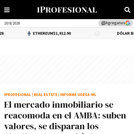
Agreganos
library_add
10/8/2026
ETHEREUM
$1,912.90
DÓLAR BNA
$1,520.00
IPROFESIONAL
|
REAL ESTATE
|
INFORME UDESA-ML
El mercado inmobiliario se
reacomoda en el AMBA: suben
valores, se disparan los