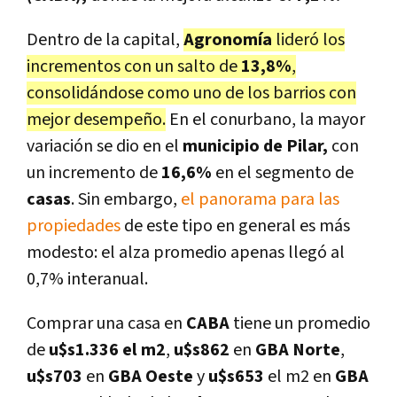
Dentro de la capital,
A
gronomía
lideró los
incrementos con un salto de
13,8%
,
consolidándose como uno de los barrios con
mejor desempeño.
En el conurbano, la mayor
variación se dio en el
municipio de Pilar,
con
un incremento de
16,6%
en el segmento de
casas
. Sin embargo,
el panorama para las
propiedades
de este tipo en general es más
modesto: el alza promedio apenas llegó al
0,7% interanual.
Comprar una casa en
CABA
tiene un promedio
de
u$s1.336 el m2
,
u$s862
en
GBA Norte
,
u$s703
en
GBA Oeste
y
u$s653
el m2 en
GBA