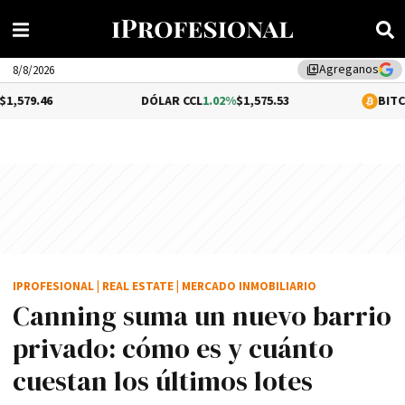
Agreganos
library_add
8/8/2026
DÓLAR CCL
1.02%
$1,575.53
BITCOIN
-0.12%
$64
IPROFESIONAL
|
REAL ESTATE
|
MERCADO INMOBILIARIO
Canning suma un nuevo barrio
privado: cómo es y cuánto
cuestan los últimos lotes