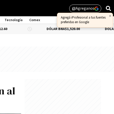
Agreganos
library_add
×
Agregá iProfesional a tus fuentes
Tecnología
Comex
preferidas en Google
DÓLAR BNA
$1,520.00
DÓLAR BLUE
-0.6
n al