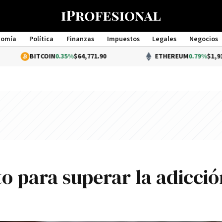
nomía
Política
Finanzas
Impuestos
Legales
Negocios
Management
ITCOIN
0.35%
$64,771.90
ETHEREUM
0.79%
$1,912.60
to para superar la adicció