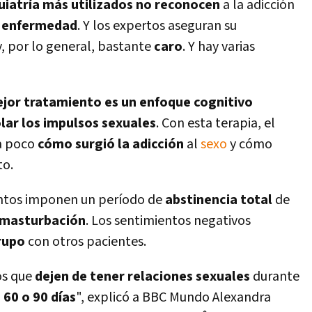
uiatrí­a más utilizados no reconocen
a la adicción
 enfermedad
. Y los expertos aseguran su
, por lo general, bastante
caro
. Y hay varias
jor tratamiento es un enfoque cognitivo
lar los impulsos sexuales
. Con esta terapia, el
a poco
cómo surgió la adicción
al
sexo
y cómo
to.
ntos imponen un perí­odo de
abstinencia total
de
masturbación
. Los sentimientos negativos
rupo
con otros pacientes.
os que
dejen de tener relaciones sexuales
durante
 60 o 90 dí­as
", explicó a BBC Mundo Alexandra