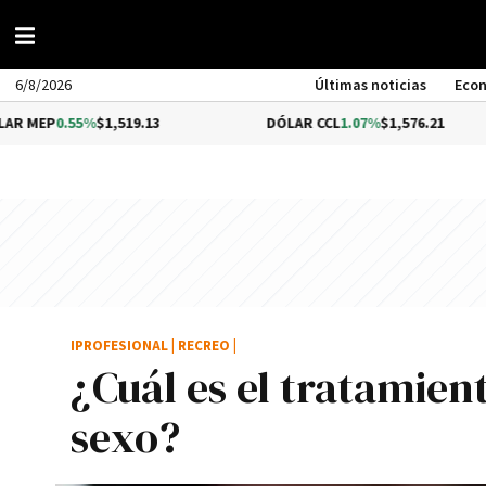
6/8/2026
Últimas noticias
Eco
55%
$1,519.13
DÓLAR CCL
1.07%
$1,576.21
B
IPROFESIONAL
|
RECREO
|
¿Cuál es el tratamien
sexo?