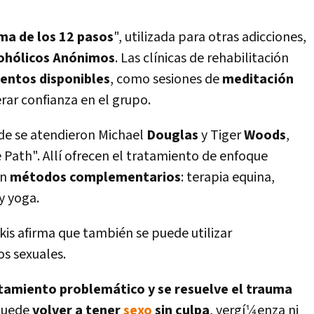
ma de los 12 pasos
", utilizada para otras adicciones,
ohólicos Anónimos
. Las clí­nicas de rehabilitación
entos disponibles
, como sesiones de
meditación
rar confianza en el grupo.
de se atendieron Michael
Douglas
y Tiger
Woods
,
ath". Allí­ ofrecen el tratamiento de enfoque
én
métodos complementarios
: terapia equina,
 y yoga.
akis afirma que también se puede utilizar
s sexuales.
tamiento problemático y se resuelve el trauma
 puede
volver a tener
sexo
sin culpa
, vergí¼enza ni