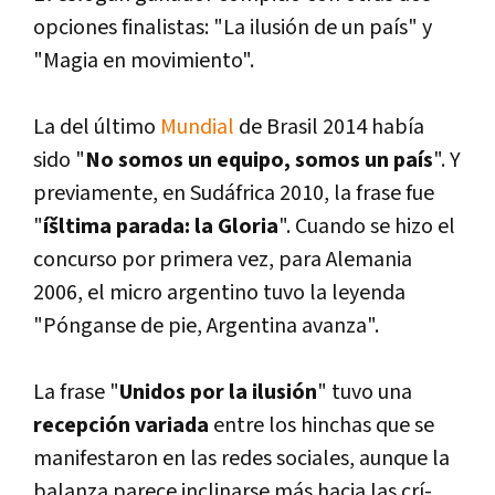
opciones finalistas: "La ilusión de un paí­s" y
"Magia en movimiento".
La del último
Mundial
de Brasil 2014 habí­a
sido "
No somos un equipo, somos un paí­s
". Y
previamente, en Sudáfrica 2010, la frase fue
"
íšltima parada: la Gloria
". Cuando se hizo el
concurso por primera vez, para Alemania
2006, el micro argentino tuvo la leyenda
"Pónganse de pie, Argentina avanza".
La frase "
Unidos por la ilusión
" tuvo una
recepción variada
entre los hinchas que se
manifestaron en las redes sociales, aunque la
balanza parece inclinarse más hacia las crí­