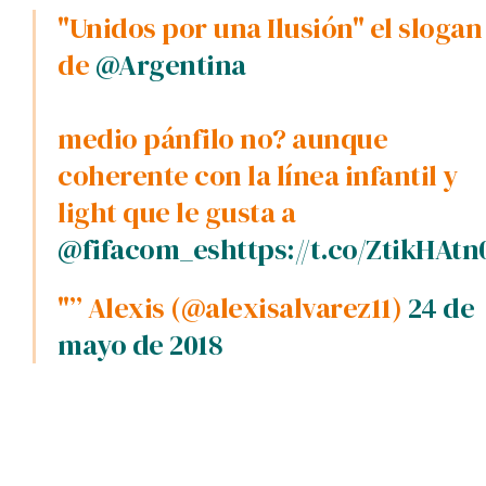
"Unidos por una Ilusión" el slogan
de
@Argentina
medio pánfilo no? aunque
coherente con la lí­nea infantil y
light que le gusta a
@fifacom_es
https://t.co/ZtikHAtn
"” Alexis (@alexisalvarez11)
24 de
mayo de 2018