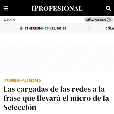
Agreganos
library_add
7/8/2026
ETHEREUM
0.33%
$1,903.87
DÓLAR BNA
0.
IPROFESIONAL
|
RECREO
|
Las cargadas de las redes a la
frase que llevará el micro de la
Selección