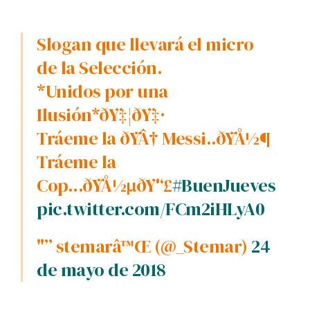
Slogan que llevará el micro
de la Selección.
*Unidos por una
Ilusión*ðŸ‡¦ðŸ‡·
Tráeme la ðŸÂ† Messi..ðŸÅ½¶
Tráeme la
Cop...ðŸÅ½µðŸ“£
#BuenJueves
pic.twitter.com/FCm2iHLyA0
"” stemarâ™Œ (@_Stemar)
24
de mayo de 2018