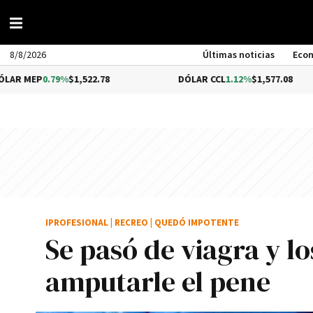
8/8/2026
Últimas noticias
Eco
79%
$1,522.78
DÓLAR CCL
1.12%
$1,577.08
B
IPROFESIONAL
|
RECREO
|
QUEDÓ IMPOTENTE
Se pasó de viagra y l
amputarle el pene