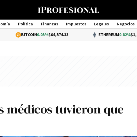
nomía
Política
Finanzas
Impuestos
Legales
Negocios
Management
ITCOIN
0.05%
$64,574.33
ETHEREUM
0.82%
$1,913.29
os médicos tuvieron que