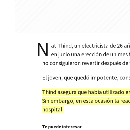
N
at Thind, un electricista de 26 
en junio una erección de un mes 
no consiguieron revertir después de 
El joven, que quedó impotente, cons
Thind asegura que había utilizado en
Sin embargo, en esta ocasión la reac
hospital.
Te puede interesar