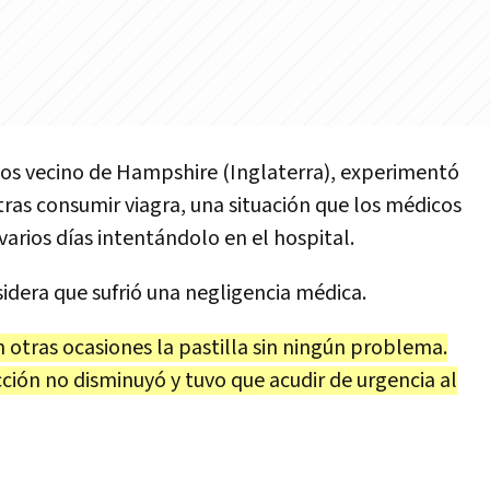
años vecino de Hampshire (Inglaterra), experimentó
tras consumir viagra, una situación que los médicos
varios días intentándolo en el hospital.
idera que sufrió una negligencia médica.
 otras ocasiones la pastilla sin ningún problema.
ción no disminuyó y tuvo que acudir de urgencia al