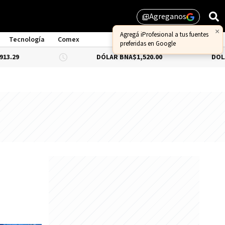
Agreganos
library_add
×
Agregá iProfesional a tus fuentes
Tecnología
Comex
preferidas en Google
DÓLAR BNA
$1,520.00
DÓLAR BLUE
-0.