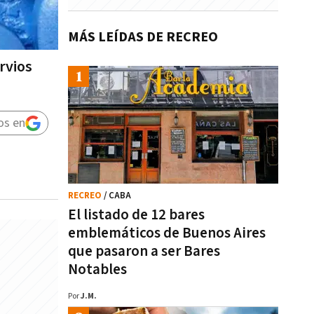
MÁS LEÍDAS DE RECREO
rvios
os en
RECREO
/ CABA
El listado de 12 bares
emblemáticos de Buenos Aires
que pasaron a ser Bares
Notables
Por
J.M.