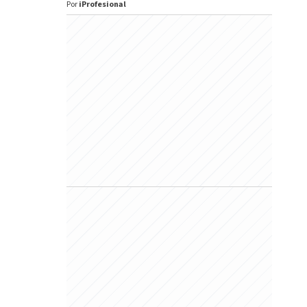
Por
iProfesional