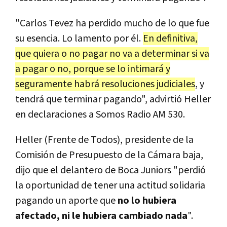
"Carlos Tevez ha perdido mucho de lo que fue
su esencia. Lo lamento por él.
En definitiva,
que quiera o no pagar no va a determinar si va
a pagar o no, porque se lo intimará y
seguramente habrá resoluciones judiciales
, y
tendrá que terminar pagando", advirtió Heller
en declaraciones a Somos Radio AM 530.
Heller (Frente de Todos), presidente de la
Comisión de Presupuesto de la Cámara baja,
dijo que el delantero de Boca Juniors "perdió
la oportunidad de tener una actitud solidaria
pagando un aporte que
no lo hubiera
afectado, ni le hubiera cambiado nada
".