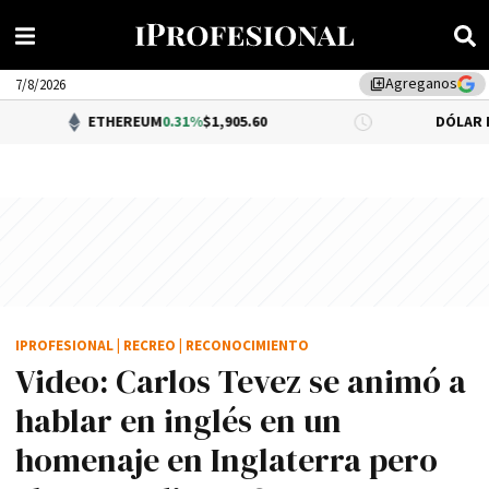
Agreganos
library_add
7/8/2026
ETHEREUM
0.31%
$1,905.60
DÓLAR BNA
$1,520.00
IPROFESIONAL
|
RECREO
|
RECONOCIMIENTO
Video: Carlos Tevez se animó a
hablar en inglés en un
homenaje en Inglaterra pero