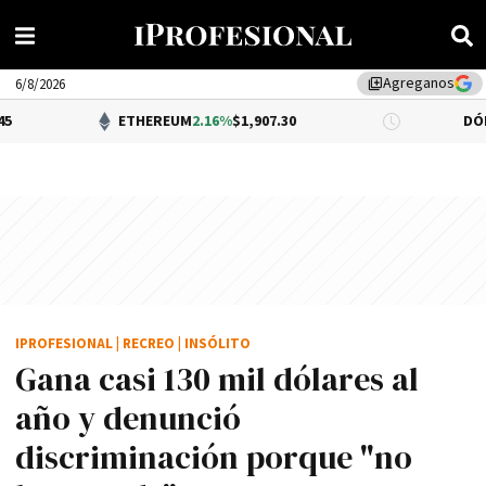
Agreganos
library_add
6/8/2026
ETHEREUM
2.16%
$1,907.30
DÓLAR BNA
0.34
IPROFESIONAL
|
RECREO
|
INSÓLITO
Gana casi 130 mil dólares al
año y denunció
discriminación porque "no