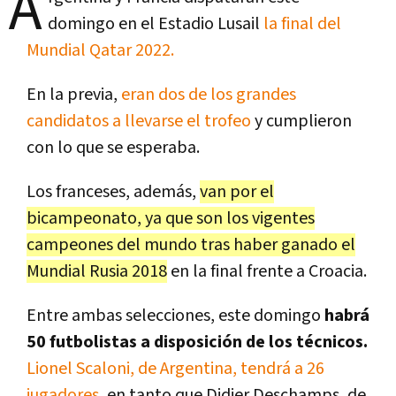
A
domingo en el Estadio Lusail
la final del
Mundial Qatar 2022.
En la previa,
eran dos de los grandes
candidatos a llevarse el trofeo
y cumplieron
con lo que se esperaba.
Los franceses, además,
van por el
bicampeonato, ya que son los vigentes
campeones del mundo tras haber ganado el
Mundial Rusia 2018
en la final frente a Croacia.
Entre ambas selecciones, este domingo
habrá
50 futbolistas a disposición de los técnicos.
Lionel Scaloni, de Argentina, tendrá a 26
jugadores
, en tanto que Didier Deschamps, de