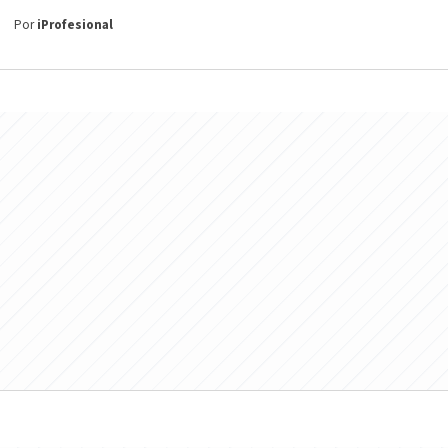
Por
iProfesional