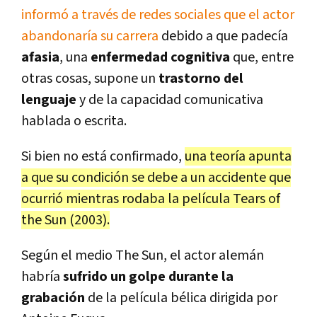
informó a través de redes sociales que el actor
abandonaría su carrera
debido a que padecía
afasia
, una
enfermedad cognitiva
que, entre
otras cosas, supone un
trastorno del
lenguaje
y de la capacidad comunicativa
hablada o escrita.
Si bien no está confirmado,
una teoría apunta
a que su condición se debe a un accidente que
ocurrió mientras rodaba la película Tears of
the Sun (2003).
Según el medio The Sun, el actor alemán
habría
sufrido un golpe durante la
grabación
de la película bélica dirigida por