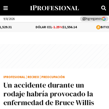
Agreganos
library_add
9/8/2026
DÓLAR CCL
-1.25%
$1,556.14
BITCOIN
0.06%
$64,
IPROFESIONAL
|
RECREO
|
PREOCUPACIÓN
Un accidente durante un
rodaje habría provocado la
enfermedad de Bruce Willis