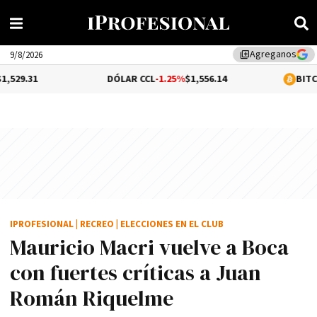
Agreganos
library_add
9/8/2026
DÓLAR CCL
-1.25%
$1,556.14
BITCOIN
0.05%
$64,
IPROFESIONAL
|
RECREO
|
ELECCIONES EN EL CLUB
Mauricio Macri vuelve a Boca
con fuertes críticas a Juan
Román Riquelme