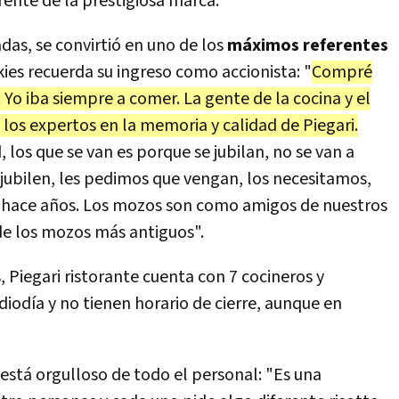
frente de la prestigiosa marca.
adas, se convirtió en uno de los
máximos referentes
kies recuerda su ingreso como accionista: "
Compré
Yo iba siempre a comer. La gente de la cocina y el
 los expertos en la memoria y calidad de Piegari.
los que se van es porque se jubilan, no se van a
 jubilen, les pedimos que vengan, los necesitamos,
 hace años. Los mozos son como amigos de nuestros
de los mozos más antiguos".
Piegari ristorante cuenta con 7 cocineros y
iodía y no tienen horario de cierre, aunque en
está orgulloso de todo el personal: "Es una