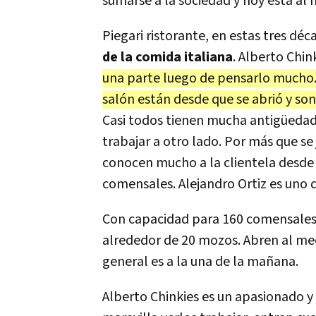
sumarse a la sociedad y hoy está al 
Piegari ristorante, en estas tres déc
de la comida italiana
. Alberto Chin
una parte luego de pensarlo mucho. 
salón están desde que se abrió y son
Casi todos tienen mucha antigüedad, 
trabajar a otro lado. Por más que se
conocen mucho a la clientela desde
comensales. Alejandro Ortiz es uno 
Con capacidad para 160 comensales, 
alrededor de 20 mozos. Abren al med
general es a la una de la mañana.
Alberto Chinkies es un apasionado y 