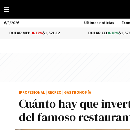
6/8/2026
Últimas noticias
Eco
MEP
-0.12%
$1,521.12
DÓLAR CCL
0.18%
$1,578.63
IPROFESIONAL
|
RECREO
|
GASTRONOMÍA
Cuánto hay que invert
del famoso restaurant