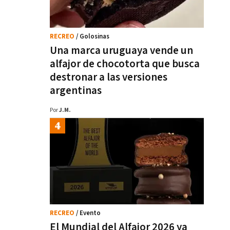
RECREO
/ Golosinas
Una marca uruguaya vende un
alfajor de chocotorta que busca
destronar a las versiones
argentinas
Por
J.M.
RECREO
/ Evento
El Mundial del Alfajor 2026 ya