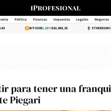
nomía
Política
Finanzas
Impuestos
Legales
Negocios
Management
BITCOIN
1.25%
$63,881.25
ETHEREUM
0.42%
$1,870.8
ir para tener una franqui
e Piegari