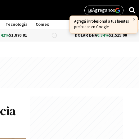
Agreganos
library_add
×
Agregá iProfesional a tus fuentes
Tecnología
Comex
preferidas en Google
1
DÓLAR BNA
0.34%
$1,515.00
DÓ
cia