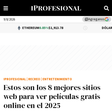
Agreganos
library_add
9/8/2026
ETHEREUM
0.85%
$1,913.78
DÓLAR BNA
$1,520.
IPROFESIONAL
|
RECREO
|
ENTRETENIMIENTO
Estos son los 8 mejores sitios
web para ver películas gratis
online en el 2025