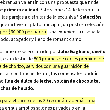
elebrar San Valentín con una propuesta que rinde
e primera calidad
. Este viernes 14 de febrero, la
a las parejas a disfrutar de la exclusiva
"Selección
que incluye un plato principal, un postre a elección,
por $60.000 por pareja.
Una experiencia diseñada
odo, acogedor y lleno de romanticismo.
dadosamente seleccionado por
Julio Gagliano
,
dueño
l
, es un festín de
800 gramos de cortes premium de
fe de chorizo, servidos con una guarnición de
 cerrar con broche de oro, los comensales podrán
mo
flan de dulce
de
leche, volcán de chocolate,
ochas de helado
.
 para el turno de las 20 recibirán, además, una
sea en sus amplios salones privados o en la