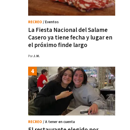
RECREO
/ Eventos
La Fiesta Nacional del Salame
Casero ya tiene fecha y lugar en
el próximo finde largo
Por
J.M.
RECREO
/ A tener en cuenta
El restaurante elegido por