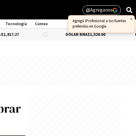
Agreganos
library_add
Tecnología
Comex
DÓLAR BNA
$1,520.00
DÓLAR BLUE
brar