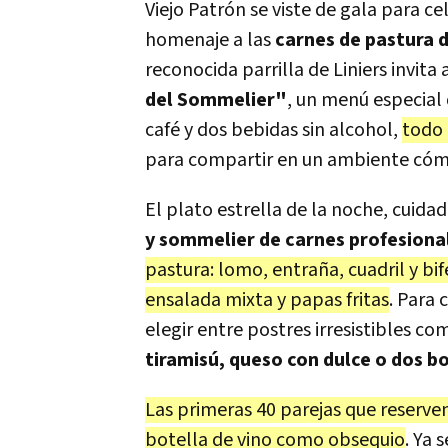
Viejo Patrón se viste de gala para c
homenaje a las
carnes de pastura d
reconocida parrilla de Liniers invita 
del Sommelier"
, un menú especial 
café y dos bebidas sin alcohol,
todo 
para compartir en un ambiente cóm
El plato estrella de la noche, cui
y sommelier de carnes profesiona
pastura: lomo, entraña, cuadril y bi
ensalada mixta y papas fritas
. Para
elegir entre postres irresistibles co
tiramisú, queso con dulce o dos b
Las primeras 40 parejas que reserven
botella de vino como obsequio
. Ya 