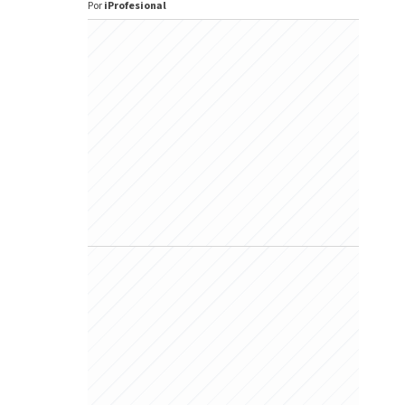
Por
iProfesional