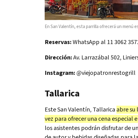
En San Valentín, esta parrilla ofrecerá un menú 
Reservas:
WhatsApp al 11 3062 357
Dirección:
Av. Larrazábal 502, Linier
Instagram:
@viejopatronrestogrill
Tallarica
Este San Valentín, Tallarica
abre su 
vez para ofrecer una cena especial el
los asistentes podrán disfrutar de u
de autor y bebidas diseñadas para l