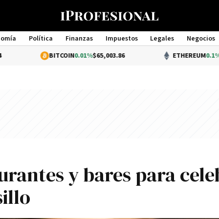
nomía
Política
Finanzas
Impuestos
Legales
Negocios
Management
BITCOIN
0.01%
$65,003.86
ETHEREUM
0.1%
$1,917.27
aurantes y bares para cele
illo