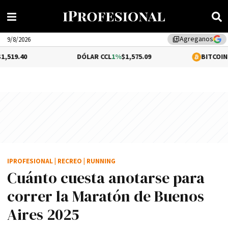
Agreganos
library_add
9/8/2026
DÓLAR CCL
1%
$1,575.09
BITCOIN
0.05%
$64,574
IPROFESIONAL
|
RECREO
|
RUNNING
Cuánto cuesta anotarse para
correr la Maratón de Buenos
Aires 2025