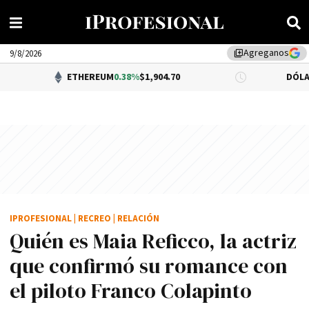
Agreganos
library_add
9/8/2026
ETHEREUM
0.38%
$1,904.70
DÓLAR BNA
0.34%
$1
IPROFESIONAL
|
RECREO
|
RELACIÓN
Quién es Maia Reficco, la actriz
que confirmó su romance con
el piloto Franco Colapinto