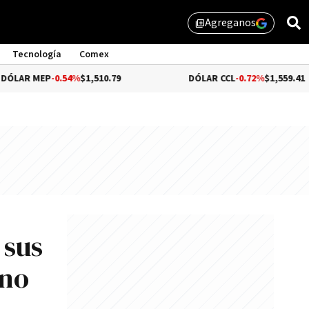
Agreganos
library_add
Tecnología
Comex
P
-0.54%
$1,510.79
DÓLAR CCL
-0.72%
$1,559.41
 sus
ono