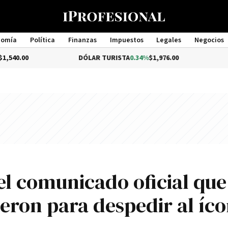
nomía
Política
Finanzas
Impuestos
Legales
Negocios
Management
DÓLAR TURISTA
0.34%
$1,976.00
DÓLAR ME
 el comunicado oficial que
ieron para despedir al íc