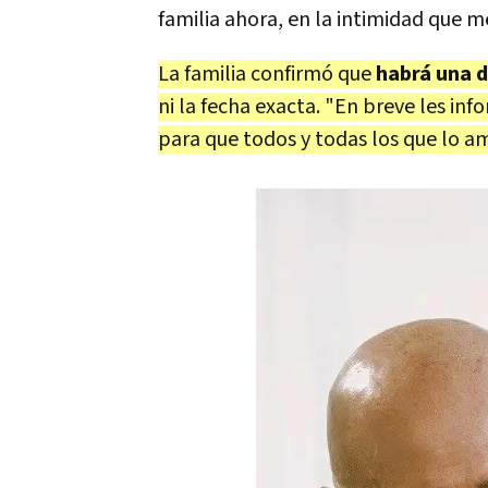
familia ahora, en la intimidad que m
La familia confirmó que
habrá una d
ni la fecha exacta. "En breve les in
para que todos y todas los que lo 