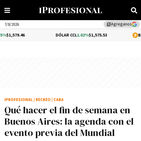
Agreganos
library_add
7/8/2026
6
DÓLAR CCL
1.02%
$1,575.53
BITCOIN
$64,4
IPROFESIONAL
|
RECREO
|
CABA
Qué hacer el fin de semana en
Buenos Aires: la agenda con el
evento previa del Mundial