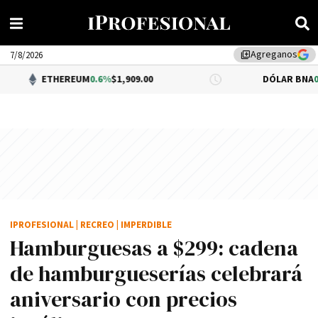
Agreganos
library_add
7/8/2026
EREUM
0.6%
$1,909.00
DÓLAR BNA
0.34%
$1,520.0
IPROFESIONAL
|
RECREO
|
IMPERDIBLE
Hamburguesas a $299: cadena
de hamburgueserías celebrará
aniversario con precios