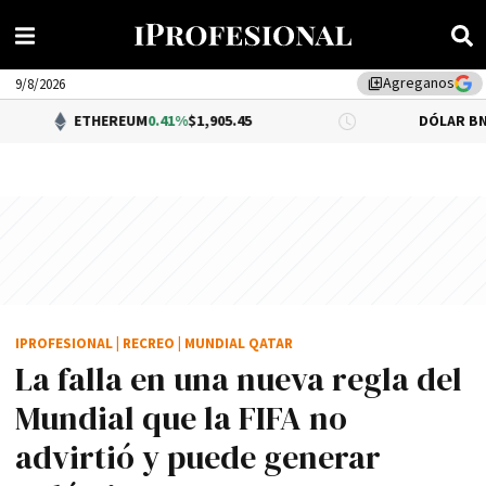
Agreganos
library_add
9/8/2026
THEREUM
0.41%
$1,905.45
DÓLAR BNA
0.34%
$1,52
IPROFESIONAL
|
RECREO
|
MUNDIAL QATAR
La falla en una nueva regla del
Mundial que la FIFA no
advirtió y puede generar