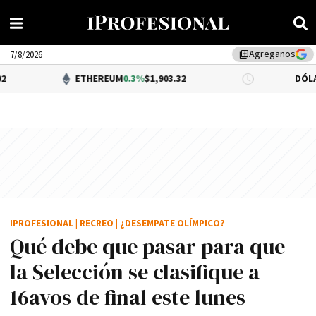
Agreganos
library_add
7/8/2026
ETHEREUM
0.3%
$1,903.32
DÓLAR BNA
$1,520
IPROFESIONAL
|
RECREO
|
¿DESEMPATE OLÍMPICO?
Qué debe que pasar para que
la Selección se clasifique a
16avos de final este lunes