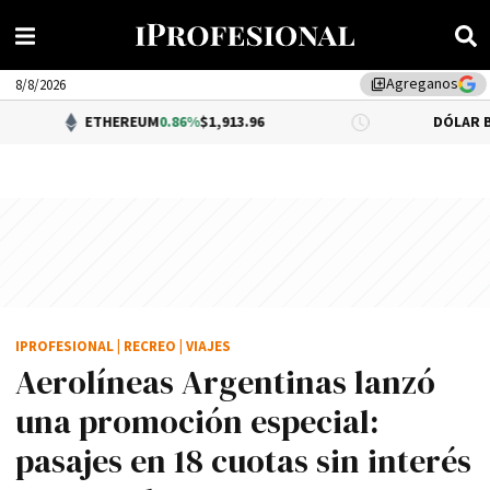
Agreganos
library_add
8/8/2026
THEREUM
0.86%
$1,913.96
DÓLAR BNA
0.34%
$1,5
IPROFESIONAL
|
RECREO
|
VIAJES
Aerolíneas Argentinas lanzó
una promoción especial:
pasajes en 18 cuotas sin interés