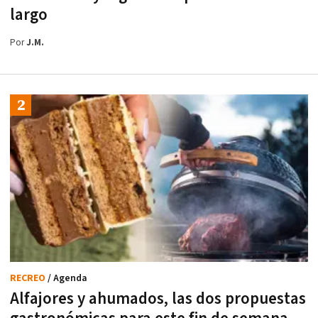
largo
Por
J.M.
RECREO
/ Agenda
Alfajores y ahumados, las dos propuestas