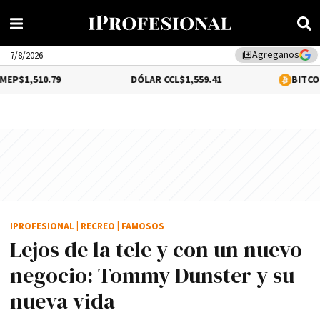
Agreganos
library_add
7/8/2026
9
DÓLAR CCL
$1,559.41
BITCOIN
0.12%
$64,
IPROFESIONAL
|
RECREO
|
FAMOSOS
Lejos de la tele y con un nuevo
negocio: Tommy Dunster y su
nueva vida