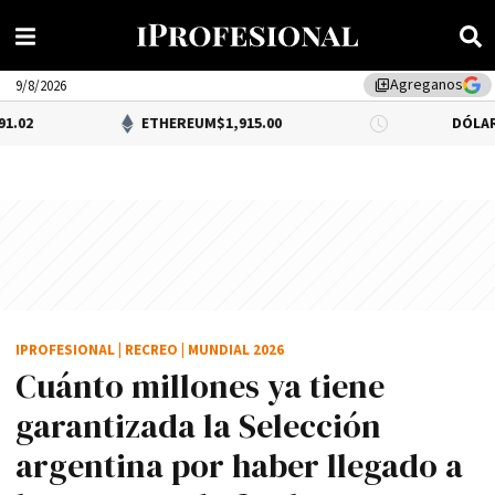
Agreganos
library_add
9/8/2026
ETHEREUM
$1,915.00
DÓLAR BNA
$1,520.
IPROFESIONAL
|
RECREO
|
MUNDIAL 2026
Cuánto millones ya tiene
garantizada la Selección
argentina por haber llegado a