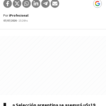
Por
iProfesional
07/07/2026
- 15:26hs
a Selección argentina se aseguró u$s19