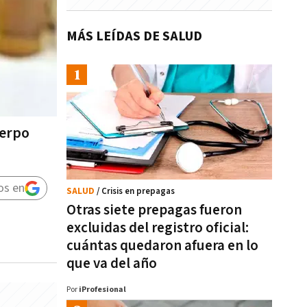
MÁS LEÍDAS DE SALUD
uerpo
os en
SALUD
/ Crisis en prepagas
Otras siete prepagas fueron
excluidas del registro oficial:
cuántas quedaron afuera en lo
que va del año
Por
iProfesional