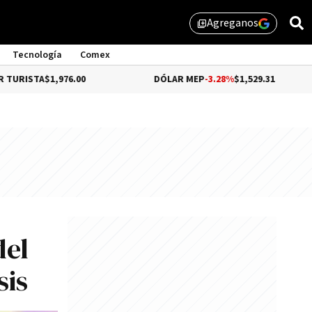
Agreganos
library_add
Tecnología
Comex
1,976.00
DÓLAR MEP
-3.28%
$1,529.31
DÓL
del
sis