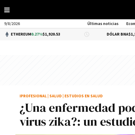
9/8/2026
Últimas noticias
Eco
REUM
0.27%
$1,920.53
DÓLAR BNA
$1,520.00
IPROFESIONAL
|
SALUD
|
ESTUDIOS EN SALUD
¿Una enfermedad podr
virus zika?: un estud