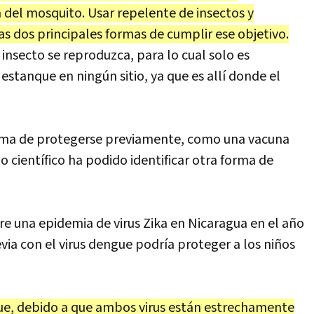
 del mosquito. Usar repelente de insectos y
s dos principales formas de cumplir ese objetivo.
insecto se reproduzca, para lo cual solo es
estanque en ningún sitio, ya que es allí donde el
orma de protegerse previamente, como una vacuna
 científico ha podido identificar otra forma de
re una epidemia de virus Zika en Nicaragua en el año
via con el virus dengue podría proteger a los niños
que, debido a que ambos virus están estrechamente