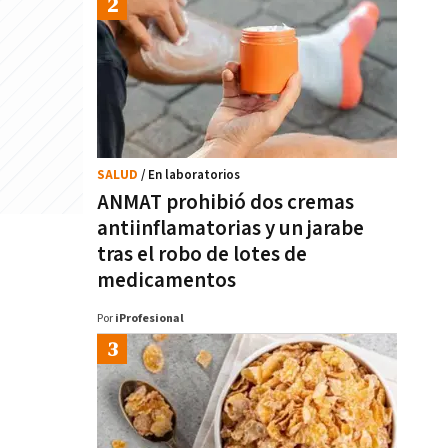
SALUD
/ En laboratorios
ANMAT prohibió dos cremas
antiinflamatorias y un jarabe
tras el robo de lotes de
medicamentos
Por
iProfesional