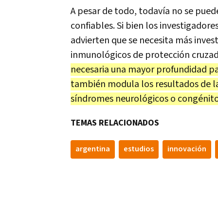
A pesar de todo, todavía no se pued
confiables. Si bien los investigador
advierten que se necesita más inves
inmunológicos de protección cruzada 
necesaria una mayor profundidad pa
también modula los resultados de la 
síndromes neurológicos o congénito
TEMAS RELACIONADOS
argentina
estudios
innovación