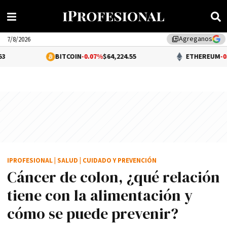
Agreganos
library_add
7/8/2026
BITCOIN
-0.07%
$64,224.55
ETHEREUM
-0.16%
$1,896.
IPROFESIONAL
|
SALUD
|
CUIDADO Y PREVENCIÓN
Cáncer de colon, ¿qué relación
tiene con la alimentación y
cómo se puede prevenir?