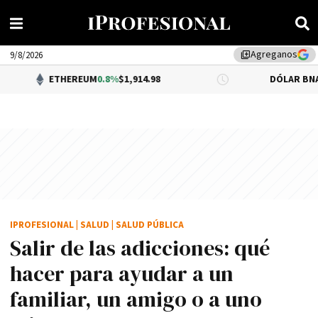
Agreganos
library_add
9/8/2026
ETHEREUM
0.8%
$1,914.98
DÓLAR BNA
$1,520.00
IPROFESIONAL
|
SALUD
|
SALUD PÚBLICA
Salir de las adicciones: qué
hacer para ayudar a un
familiar, un amigo o a uno