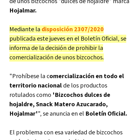
de unos bizcochos "dulces de hojaldre" marca
Hojalmar.
Mediante la
disposición 2307/2020
publicada este jueves en el Boletín Oficial, se
informa de la decisión de prohibir la
comercialización de unos bizcochos.
"Prohíbese la c
omercialización en todo el
territorio nacional
de los productos
rotulados como
'Bizcochos dulces de
hojaldre, Snack Matero Azucarado,
Hojalmar'
", se anuncia en el
Boletín Oficial.
El problema con esa variedad de bizcochos