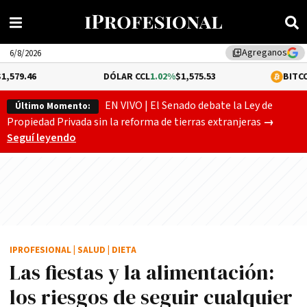
Agreganos
library_add
6/8/2026
DÓLAR CCL
1.02%
$1,575.53
BITCOIN
-0.08%
$64
EN VIVO | El Senado debate la Ley de
Último Momento:
Gobierno
Propiedad Privada sin la reforma de tierras extranjeras
→
Seguí leyendo
IPROFESIONAL
|
SALUD
|
DIETA
Las fiestas y la alimentación:
los riesgos de seguir cualquier