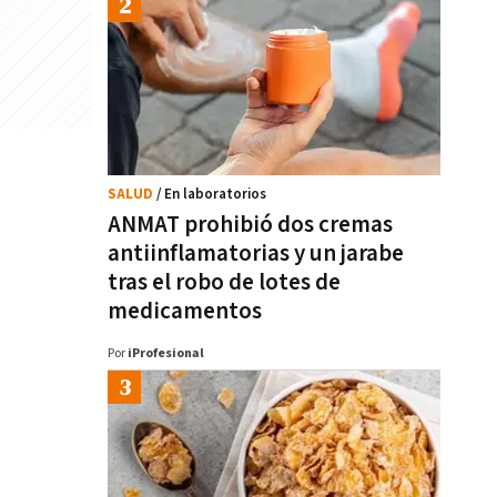
SALUD
/ En laboratorios
ANMAT prohibió dos cremas
antiinflamatorias y un jarabe
tras el robo de lotes de
medicamentos
Por
iProfesional