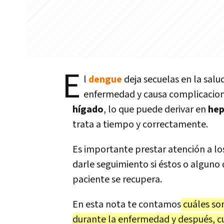
E
l
dengue
deja secuelas
en la sal
enfermedad y causa complicacione
hígado
, lo que puede derivar en
hep
trata a tiempo y correctamente.
Es importante prestar atención a l
darle seguimiento si éstos o alguno 
paciente se recupera.
En esta nota te contamos
cuáles son
durante la enfermedad y después, cu