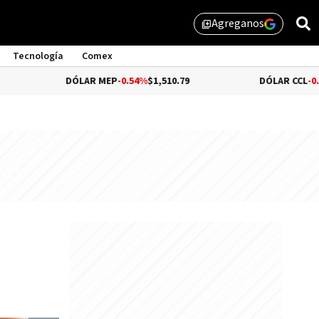
Agreganos
library_add
Tecnología
Comex
DÓLAR MEP
-0.54%
$1,510.79
DÓLAR CCL
-0.72%
$1,559