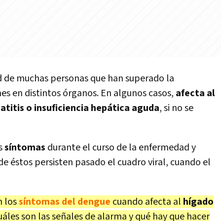
ud de muchas personas que han superado la
s en distintos órganos. En algunos casos,
afecta al
atitis o insuficiencia hepática aguda
, si no se
os
síntomas
durante el curso de la enfermedad y
de éstos persisten pasado el cuadro viral, cuando el
 los
síntomas del dengue
cuando afecta al
hígado
áles son las señales de alarma y qué hay que hacer