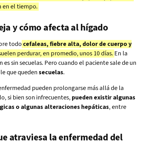
n en el tiempo.
eja y cómo afecta al hígado
obre todo
cefaleas, fiebre alta, dolor de cuerpo y
suelen perdurar, en promedio, unos 10 días.
En la
n es sin secuelas. Pero cuando el paciente sale de un
ble que queden
secuelas
.
 enfermedad pueden prolongarse más allá de la
o, si bien son infrecuentes,
pueden existir algunas
gicas o algunas alteraciones hepáticas
, entre
ue atraviesa la enfermedad del