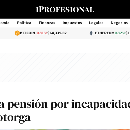
nomía
Política
Finanzas
Impuestos
Legales
Negocios
Management
BITCOIN
-0.31%
$64,339.82
ETHEREUM
0.32%
$1,903.60
la pensión por incapacida
otorga