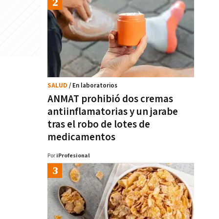
SALUD
/ En laboratorios
ANMAT prohibió dos cremas
antiinflamatorias y un jarabe
tras el robo de lotes de
medicamentos
Por
iProfesional