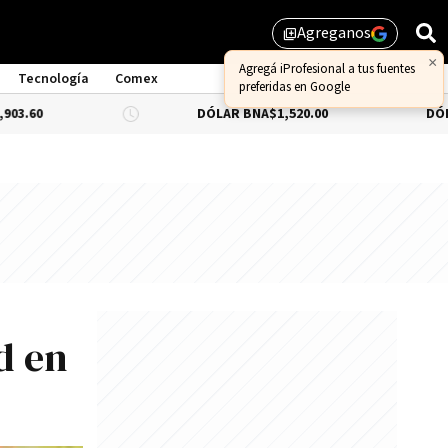
Agreganos
library_add
Tecnología
Comex
DÓLAR BNA
$1,520.00
DÓLAR BLUE
-0.
d en